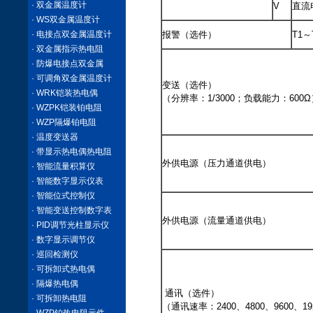
· 双金属温度计
V
直流
· WS双金属温度计
· 电接点双金属温度计
报警（选件）
T1～
· 双金属指示热电阻
· 防爆电接点双金属
· 可调角双金属温度计
变送（选件）
· WRK铠装热电偶
（分辨率：1/3000；负载能力：600Ω
· WZPK铠装铂电阻
· WZP隔爆铂电阻
· 温度变送器
· 带显示热电偶热电阻
外供电源（压力通道供电）
· 智能流量积算仪
· 智能数字显示仪表
· 智能位式控制仪
· 智能变送控制数字表
外供电源（流量通道供电）
· PID调节光柱显示仪
· 数字显示调节仪
· 巡回检测仪
· 可拆卸式热电偶
· 隔爆热电偶
通讯（选件）
· 可拆卸热电阻
（通讯速率：2400、4800、9600、19