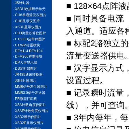
· JS计时器
■ 128×64点
· XSDU数据显示单元
· CH6单通道仪表图片
■ 同时具备电
· CHB显示仪图片
· XSBE显示仪图片
入通道。适应各
· CHJ流量积算仪图片
· CT600B皮带秤图片
■ 标配2路独立
· CT.WM称重模块
· DFM114 DFM104
流量变送器供电
· DFM206称重模块
· DP大屏显示器
■ 汉字显示方
· DS定时器图片
· JR485通讯转换器
设置过程。
· JS计时器图片
· MMB信号发生器图片
■ 记录瞬时流
· MMB3.0信号发送器
· PR微型打印机
线），并可查询
· XSA计数角度仪图片
· XSAE计数角度仪图片
■ 3年内每年，
· XSB2显示仪图片
· XSB2E显示仪图片