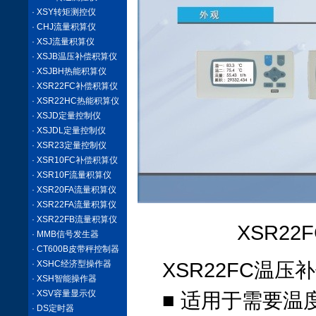
· XSY转矩测控仪
· CHJ流量积算仪
· XSJ流量积算仪
· XSJB温压补偿积算仪
· XSJBH热能积算仪
· XSR22FC补偿积算仪
· XSR22HC热能积算仪
· XSJD定量控制仪
· XSJDL定量控制仪
· XSR23定量控制仪
· XSR10FC补偿积算仪
· XSR10F流量积算仪
· XSR20FA流量积算仪
· XSR22FA流量积算仪
· XSR22FB流量积算仪
XSR2
· MMB信号发生器
· CT600B皮带秤控制器
· XSHC经济型操作器
XSR22FC温
· XSH智能操作器
· XSV容量显示仪
■ 适用于需要
· DS定时器