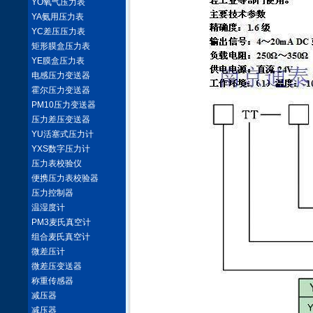
YO氧气压力表
YA氨用压力表
YC差压压力表
矩形膜盒压力表
YE膜盒压力表
电感压力变送器
霍尔压力变送器
PM10压力变送器
压力差压变送器
YU活塞式压力计
YXS数字压力计
压力表校验仪
便携压力表校验器
压力控制器
温湿度计
PM3麦氏真空计
组合麦氏真空计
微差压计
微差压变送器
称重传感器
减压器
减压器