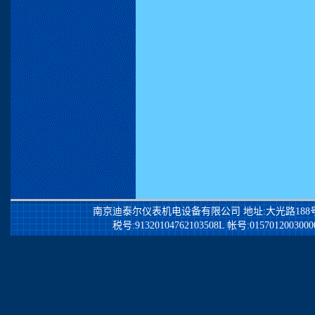
南京迪泰尔仪表机电设备有限公司
地址:大光路188号锦江
税号:91320104762103508L 帐号:0157012