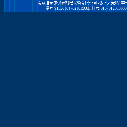
南京迪泰尔仪表机电设备有限公司
地址:大光路188号锦江
税号:91320104762103508L 帐号:0157012