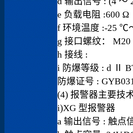
d 输出信号 : (4 ～ 
e 负载电阻 :600 Ω
f 环境温度 :-25 ℃
g 接口螺纹： M20 ×
h 接线 :
i 防爆等级 : d Ⅱ B
防爆证号 : GYB031
(4) 报警器主要技
i)XG 型报警器
a 输出信号 : 触点